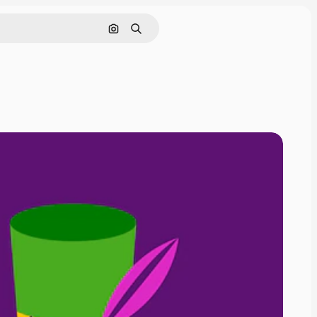
画像で検索
検索