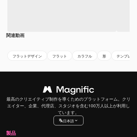
関連動画
Premium
Premium
Premium
Premium
AIによっ
フラットデザイン
フラット
カラフル
形
テンプレー
最高のクリエイティブ制作を導くためのプラットフォーム。クリ
エイター、企業、代理店、スタジオを含む100万人以上が利用し
ています。
日本語
製品