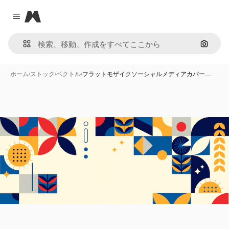
Magnific
Close menu
画像で
ホーム
/
ストック
/
ベクトル
/
フラットモザイクソーシャルメディアカバー…