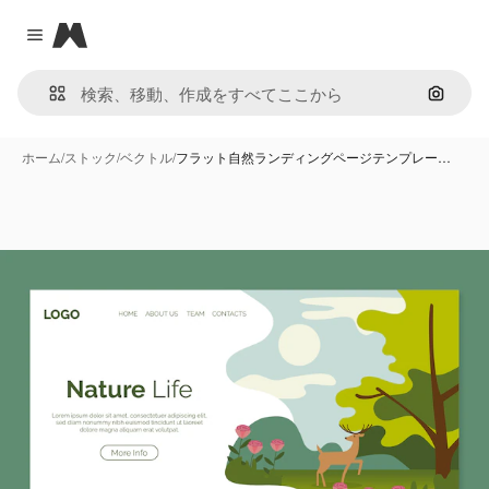
Magnific
Close menu
画像で
ホーム
/
ストック
/
ベクトル
/
フラット自然ランディングページテンプレー…