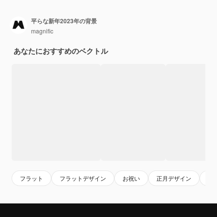
平らな新年2023年の背景
magnific
あなたにおすすめのベクトル
フラット
フラットデザイン
お祝い
正月デザイン
お