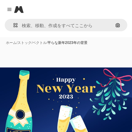
Magnific
Close menu
画像で
ホーム
/
ストック
/
ベクトル
/
平らな新年2023年の背景