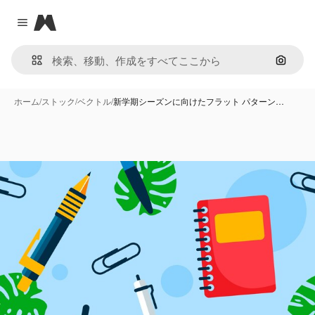
Magnific
Close menu
画像で
ホーム
/
ストック
/
ベクトル
/
新学期シーズンに向けたフラット パターン…