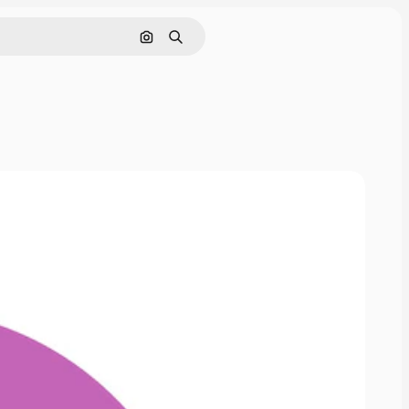
画像で検索
検索