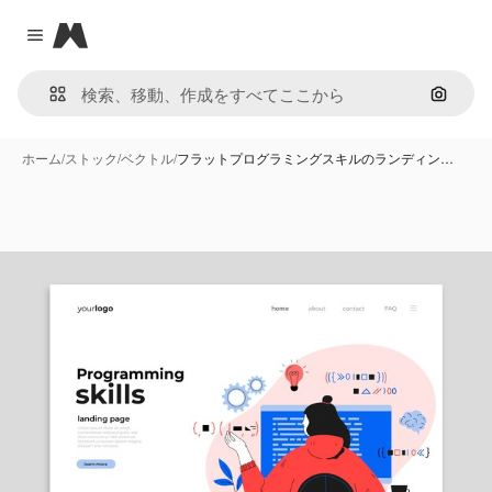
Magnific
Close menu
画像で
ホーム
/
ストック
/
ベクトル
/
フラットプログラミングスキルのランディン…