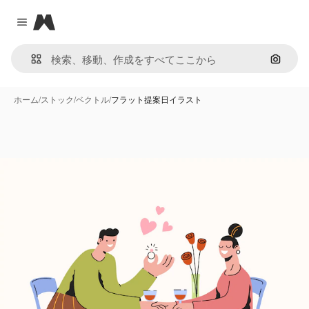
Magnific
Close menu
画像で
ホーム
/
ストック
/
ベクトル
/
フラット提案日イラスト