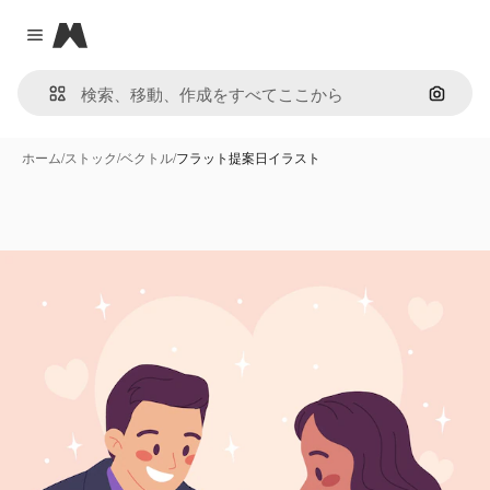
Magnific
Close menu
画像で
ホーム
/
ストック
/
ベクトル
/
フラット提案日イラスト