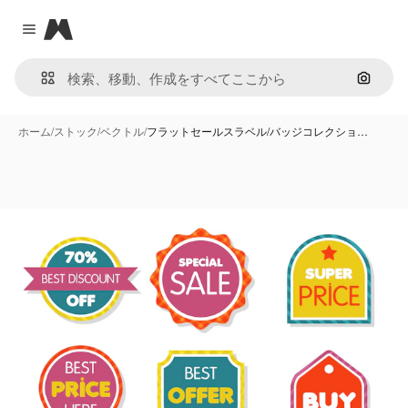
Magnific
Close menu
画像で
ホーム
/
ストック
/
ベクトル
/
フラットセールスラベル/バッジコレクショ…