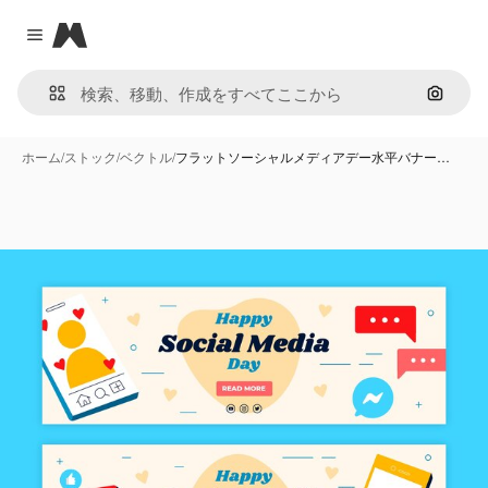
Magnific
Close menu
画像で
ホーム
/
ストック
/
ベクトル
/
フラットソーシャルメディアデー水平バナー…