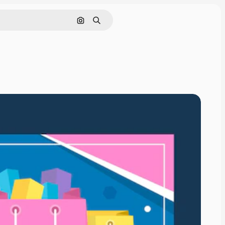
画像で検索
検索