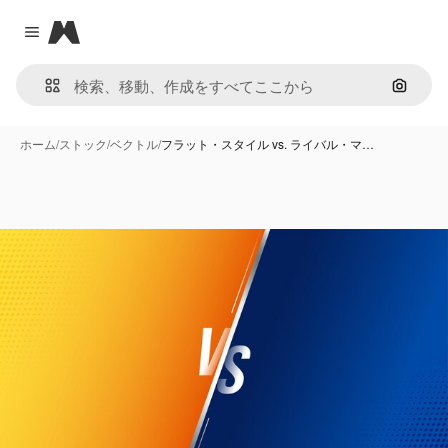
Magnific
Close menu
画像で
ホーム
/
ストック
/
ベクトル
/
フラット・スタイル vs. ライバル・マ…