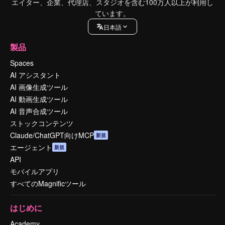
エイター、企業、代理店、スタジオを含む100万人以上が利用し
ています。
日本語
製品
Spaces
AI アシスタント
AI 画像生成ツール
AI 動画生成ツール
AI 音声合成ツール
ストックコンテンツ
Claude/ChatGPT向けMCP
新規
エージェント
新規
API
モバイルアプリ
すべてのMagnificツール
はじめに
Academy