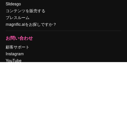
Slidesgo
コンテンツを販売する
プレスルーム
magnific.aiをお探しですか？
お問い合わせ
顧客サポート
Instagram
YouTube
LinkedIn
TikTok
Discord
X
Reddit
Copyright © 2010-
2026
Freepik Company S.L.U.
無断複写・転載を禁じま
す
.