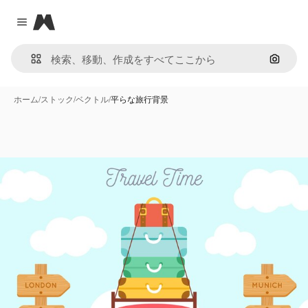
Magnific
Close menu
画像で
ホーム
/
ストック
/
ベクトル
/
平らな旅行背景