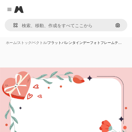
Magnific
Close menu
画像で
ホーム
/
ストック
/
ベクトル
/
フラットバレンタインデーフォトフレームテ…