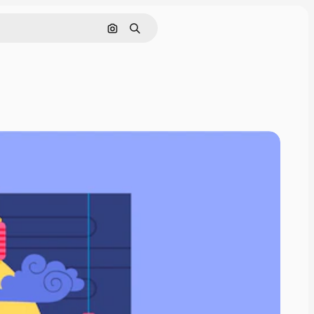
画像で検索
検索