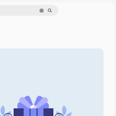
画像で検索
検索