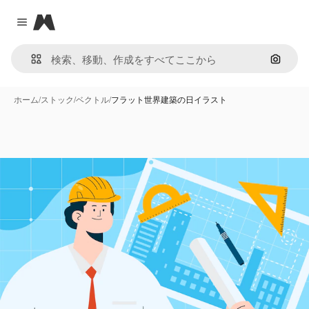
Magnific
Close menu
画像で
ホーム
/
ストック
/
ベクトル
/
フラット世界建築の日イラスト