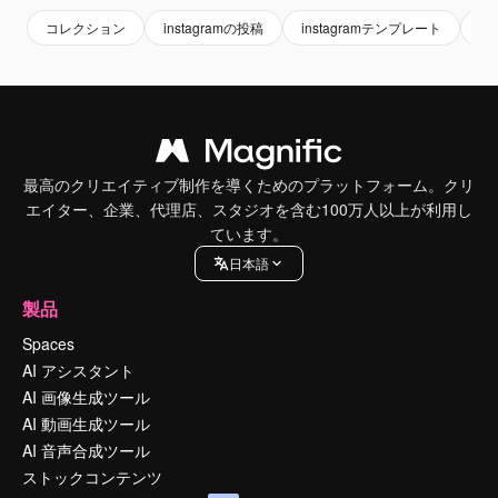
コレクション
instagramの投稿
instagramテンプレート
芸
最高のクリエイティブ制作を導くためのプラットフォーム。クリ
エイター、企業、代理店、スタジオを含む100万人以上が利用し
ています。
日本語
製品
Spaces
AI アシスタント
AI 画像生成ツール
AI 動画生成ツール
AI 音声合成ツール
ストックコンテンツ