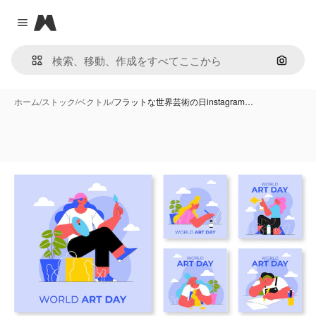
Magnific
Close menu
画像で
ホーム
/
ストック
/
ベクトル
/
フラットな世界芸術の日instagram…