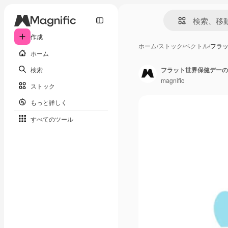
作成
ホーム
/
ストック
/
ベクトル
/
フラ
ホーム
検索
フラット世界保健デーの
magnific
ストック
もっと詳しく
すべてのツール