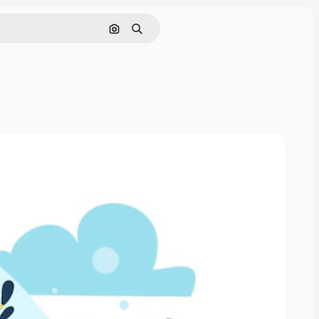
画像で検索
検索