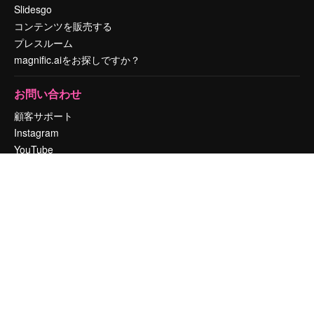
Slidesgo
コンテンツを販売する
プレスルーム
magnific.aiをお探しですか？
お問い合わせ
顧客サポート
Instagram
YouTube
LinkedIn
TikTok
Discord
X
Reddit
Copyright © 2010-
2026
Freepik Company S.L.U.
無断複写・転載を禁じま
す
.