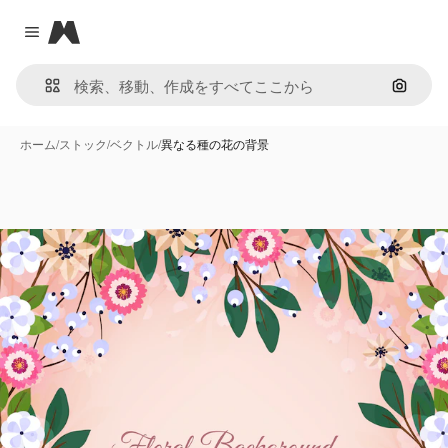
Magnific
Close menu
画像で
ホーム
/
ストック
/
ベクトル
/
異なる種の花の背景