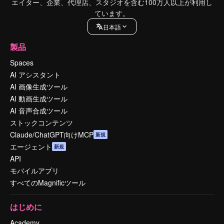
エイター、企業、代理店、スタジオを含む100万人以上が利用し
ています。
日本語
製品
Spaces
AI アシスタント
AI 画像生成ツール
AI 動画生成ツール
AI 音声合成ツール
ストックコンテンツ
Claude/ChatGPT向けMCP
新規
エージェント
新規
API
モバイルアプリ
すべてのMagnificツール
はじめに
Academy