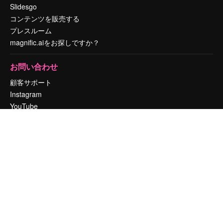
Slidesgo
コンテンツを販売する
プレスルーム
magnific.aiをお探しですか？
お問い合わせ
顧客サポート
Instagram
YouTube
LinkedIn
TikTok
Discord
X
Reddit
Copyright © 2010-
2026
Freepik Company S.L.U.
無断複写・転載を禁じま
す
.