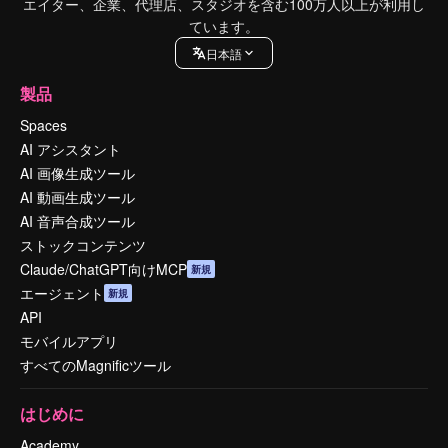
エイター、企業、代理店、スタジオを含む100万人以上が利用し
ています。
日本語
製品
Spaces
AI アシスタント
AI 画像生成ツール
AI 動画生成ツール
AI 音声合成ツール
ストックコンテンツ
Claude/ChatGPT向けMCP
新規
エージェント
新規
API
モバイルアプリ
すべてのMagnificツール
はじめに
Academy