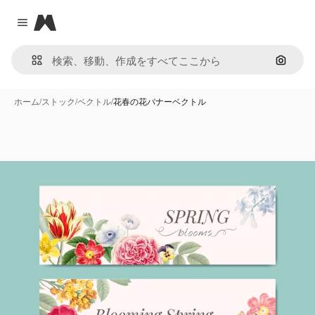
Magnific
Close menu
画像で
ホーム
/
ストック
/
ベクトル
/
花春の花バナーベクトル