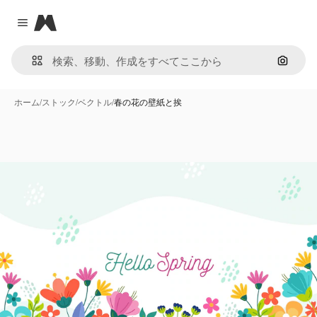
Magnific
Close menu
画像で
ホーム
/
ストック
/
ベクトル
/
春の花の壁紙と挨