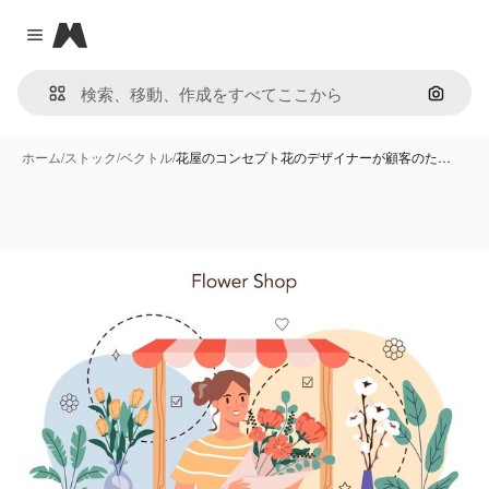
Magnific
Close menu
画像で
ホーム
/
ストック
/
ベクトル
/
花屋のコンセプト花のデザイナーが顧客のた…