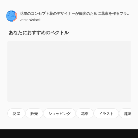
花屋のコンセプト花のデザイナーが顧客のために花束を作るフラワーショップでの創造的な職業花屋ビジネスフラットベクトルイラスト
vector4stock
あなたにおすすめのベクトル
花屋
販売
ショッピング
花束
イラスト
趣味