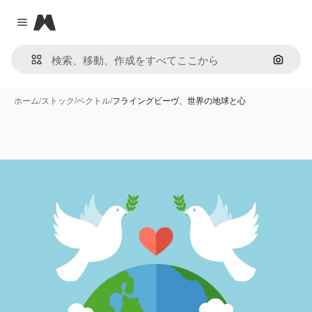
Magnific
Close menu
画像で
ホーム
/
ストック
/
ベクトル
/
フライングビーヴ、世界の地球と心