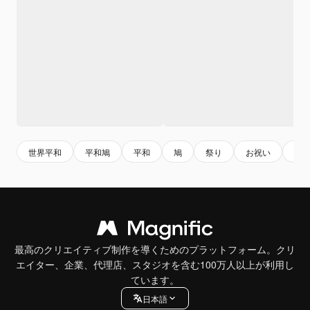
世界平和
平和鳩
平和
鳩
祭り
お祝い
ハ
最高のクリエイティブ制作を導くためのプラットフォーム。クリ
エイター、企業、代理店、スタジオを含む100万人以上が利用し
ています。
日本語