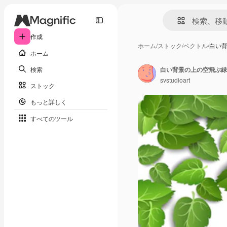
作成
ホーム
/
ストック
/
ベクトル
/
白い
ホーム
検索
白い背景の上の空飛ぶ緑
svstudioart
ストック
もっと詳しく
すべてのツール