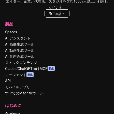
エイター、企業、代理店、スタジオを含む100万人以上が利用し
ています。
日本語
製品
Spaces
AI アシスタント
AI 画像生成ツール
AI 動画生成ツール
AI 音声合成ツール
ストックコンテンツ
Claude/ChatGPT向けMCP
新規
エージェント
新規
API
モバイルアプリ
すべてのMagnificツール
はじめに
Academy