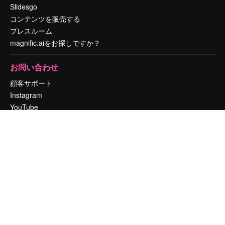
Slidesgo
コンテンツを販売する
プレスルーム
magnific.aiをお探しですか？
お問い合わせ
顧客サポート
Instagram
YouTube
LinkedIn
TikTok
Discord
X
Reddit
Copyright © 2010-
2026
Freepik Company S.L.U.
無断複写・転載を禁じま
す
.