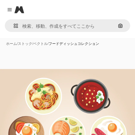
Magnific
Close menu
画像で
ホーム
/
ストック
/
ベクトル
/
フードディッシュコレクション