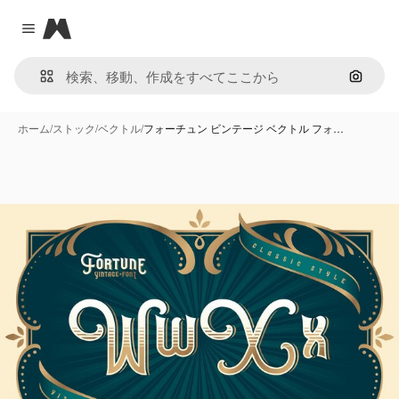
Magnific
Close menu
画像で
ホーム
/
ストック
/
ベクトル
/
フォーチュン ビンテージ ベクトル フォ…