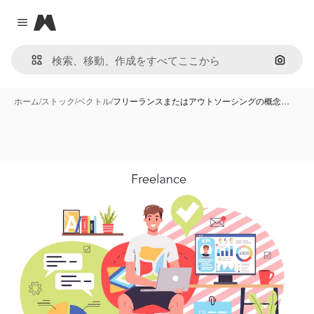
Magnific
Close menu
画像で
ホーム
/
ストック
/
ベクトル
/
フリーランスまたはアウトソーシングの概念…