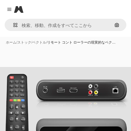
Magnific
Close menu
画像で
ホーム
/
ストック
/
ベクトル
/
リモート コント ローラーの現実的なベク…