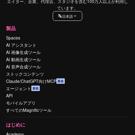
エイター、企業、代理店、スタジオを含む100万人以上が利用し
ています。
日本語
製品
Spaces
AI アシスタント
AI 画像生成ツール
AI 動画生成ツール
AI 音声合成ツール
ストックコンテンツ
Claude/ChatGPT向けMCP
新規
エージェント
新規
API
モバイルアプリ
すべてのMagnificツール
はじめに
Academy