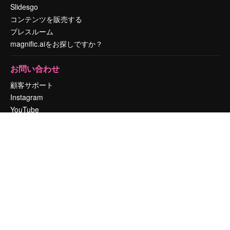
Slidesgo
コンテンツを販売する
プレスルーム
magnific.aiをお探しですか？
お問い合わせ
顧客サポート
Instagram
YouTube
LinkedIn
TikTok
Discord
X
Reddit
Copyright © 2010-
2026
Freepik Company S.L.U.
無断複写・転載を禁じま
す
.