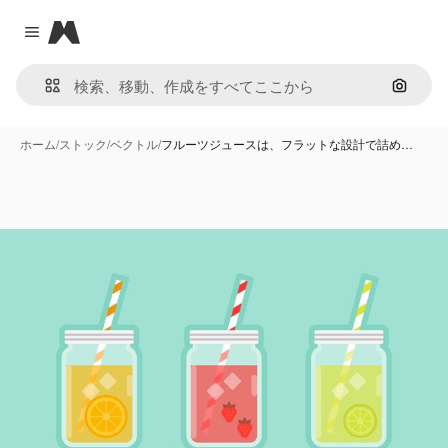
Magnific
Close menu
画像で
ホーム
/
ストック
/
ベクトル
/
フルーツジュースは、フラットな設計で詰め…