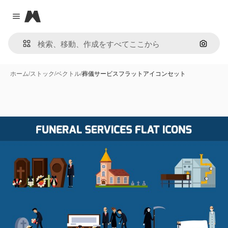
Magnific
Close menu
画像で
ホーム
/
ストック
/
ベクトル
/
葬儀サービスフラットアイコンセット