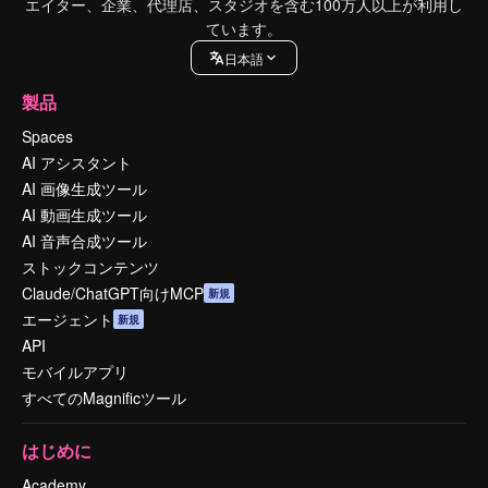
エイター、企業、代理店、スタジオを含む100万人以上が利用し
ています。
日本語
製品
Spaces
AI アシスタント
AI 画像生成ツール
AI 動画生成ツール
AI 音声合成ツール
ストックコンテンツ
Claude/ChatGPT向けMCP
新規
エージェント
新規
API
モバイルアプリ
すべてのMagnificツール
はじめに
Academy