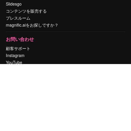
Slidesgo
コンテンツを販売する
プレスルーム
magnific.aiをお探しですか？
お問い合わせ
顧客サポート
Instagram
YouTube
LinkedIn
TikTok
Discord
X
Reddit
Copyright © 2010-
2026
Freepik Company S.L.U.
無断複写・転載を禁じま
す
.