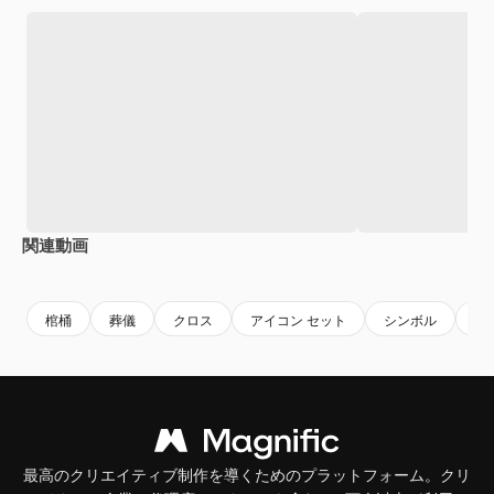
関連動画
Premium
Premium
Premium
Premium
AIによっ
棺桶
葬儀
クロス
アイコン セット
シンボル
要
最高のクリエイティブ制作を導くためのプラットフォーム。クリ