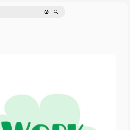
画像で検索
検索