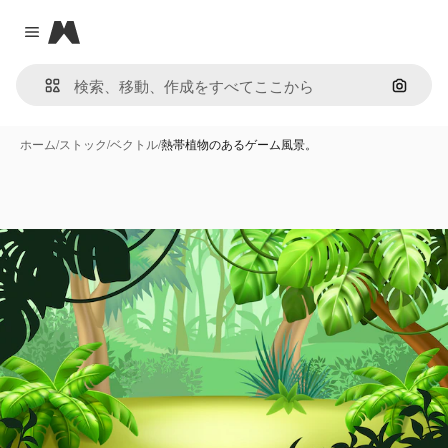
Magnific
Close menu
画像で
ホーム
/
ストック
/
ベクトル
/
熱帯植物のあるゲーム風景。