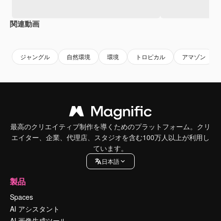
関連動画
Premium
Premium
AIによって生成されました。
Premium
Premium
AIによっ
ジャングル
自然環境
環境
トロピカル
アマゾン
最高のクリエイティブ制作を導くためのプラットフォーム。クリ
エイター、企業、代理店、スタジオを含む100万人以上が利用し
ています。
日本語
製品
Spaces
AI アシスタント
AI 画像生成ツール