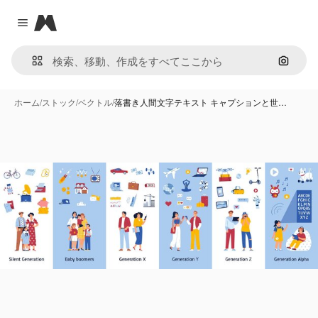
Magnific
Close menu
画像で
ホーム
/
ストック
/
ベクトル
/
落書き人間文字テキスト キャプションと世…