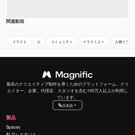
関連動画
Premium
Premium
Premium
Premium
イラスト
人
コミュニティ
イラスト人々
人物イラス
最高のクリエイティブ制作を導くためのプラットフォーム。クリ
エイター、企業、代理店、スタジオを含む100万人以上が利用し
ています。
日本語
製品
Spaces
AI アシスタント