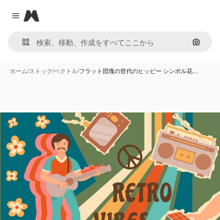
Magnific
Close menu
画像で
ホーム
/
ストック
/
ベクトル
/
フラット団塊の世代のヒッピー シンボル花…