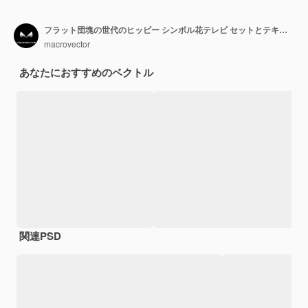
フラット団塊の世代のヒッピー シンボル花テレビ セットとテキスト ベクトル イラストのコラージュと世代の人々 の構成
macrovector
あなたにおすすめのベクトル
関連PSD