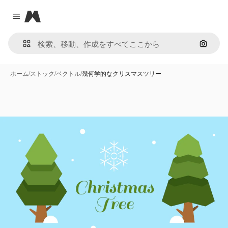
Magnific
Close menu
画像で
ホーム
/
ストック
/
ベクトル
/
幾何学的なクリスマスツリー