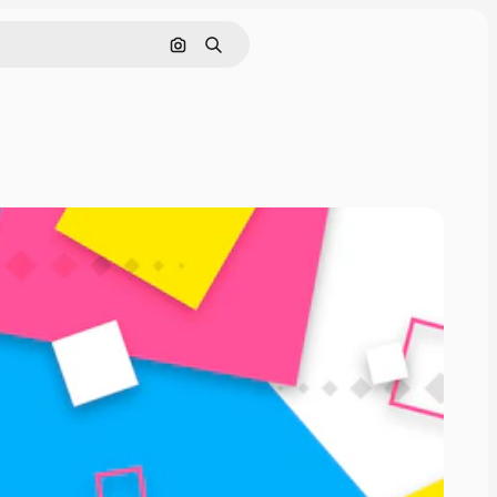
画像で検索
検索