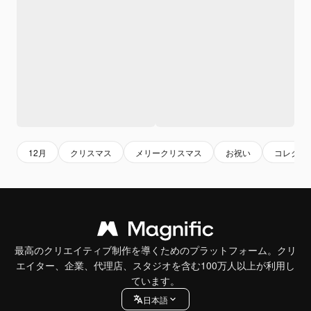
12月
クリスマス
メリークリスマス
お祝い
コレクシ
最高のクリエイティブ制作を導くためのプラットフォーム。クリ
エイター、企業、代理店、スタジオを含む100万人以上が利用し
ています。
日本語