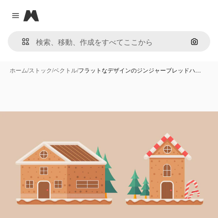
Magnific
Close menu
画像で
ホーム
/
ストック
/
ベクトル
/
フラットなデザインのジンジャーブレッドハ…