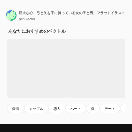
巨大な心、弓と矢を手に持っている女の子と男。フラットイラスト
pch.vector
あなたにおすすめのベクトル
愛情
カップル
恋人
ハート
愛
デート
バ