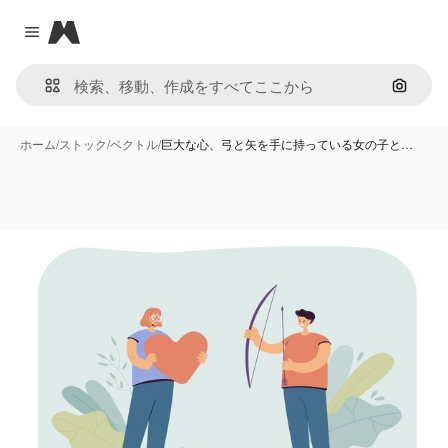
Magnific
Close menu
画像で
ホーム
/
ストック
/
ベクトル
/
巨大な心、弓と矢を手に持っている女の子と…