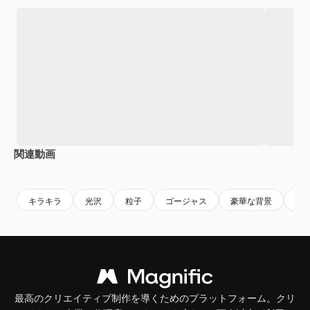
関連動画
Premium
Premium
AIによって生成されました。
Premium
Premium
AIによっ
キラキラ
光沢
粒子
ゴージャス
豪華な背景
黄
最高のクリエイティブ制作を導くためのプラットフォーム。クリ