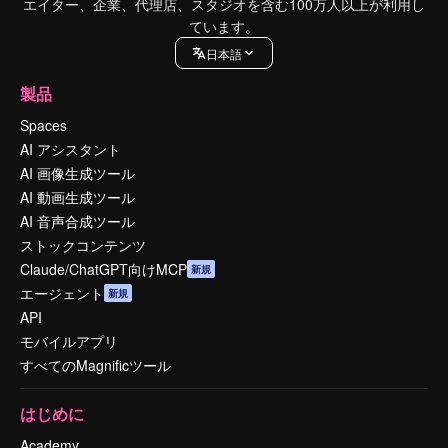
エイター、企業、代理店、スタジオを含む100万人以上が利用し
ています。
日本語
製品
Spaces
AI アシスタント
AI 画像生成ツール
AI 動画生成ツール
AI 音声合成ツール
ストックコンテンツ
Claude/ChatGPT向けMCP
新規
エージェント
新規
API
モバイルアプリ
すべてのMagnificツール
はじめに
Academy