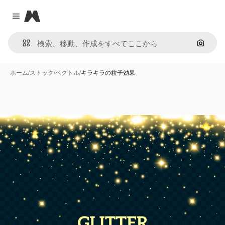
Magnific
Close menu
画像で
ホーム
/
ストック
/
ベクトル
/
キラキラの粒子効果