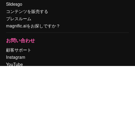
Slidesgo
コンテンツを販売する
プレスルーム
magnific.aiをお探しですか？
お問い合わせ
顧客サポート
Instagram
YouTube
LinkedIn
TikTok
Discord
X
Reddit
Copyright © 2010-
2026
Freepik Company S.L.U.
無断複写・転載を禁じま
す
.