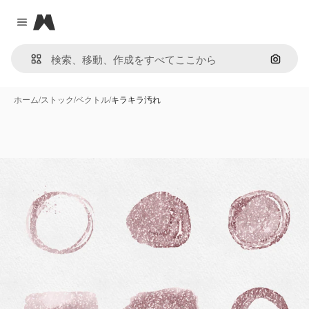
Magnific
Close menu
画像で
ホーム
/
ストック
/
ベクトル
/
キラキラ汚れ