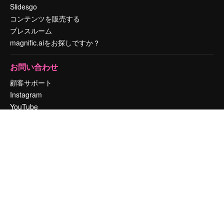
Slidesgo
コンテンツを販売する
プレスルーム
magnific.aiをお探しですか？
お問い合わせ
顧客サポート
Instagram
YouTube
LinkedIn
TikTok
Discord
X
Reddit
Copyright © 2010-
2026
Freepik Company S.L.U.
無断複写・転載を禁じま
す
.