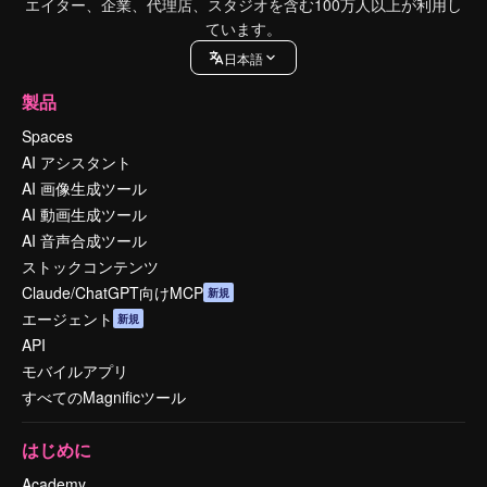
エイター、企業、代理店、スタジオを含む100万人以上が利用し
ています。
日本語
製品
Spaces
AI アシスタント
AI 画像生成ツール
AI 動画生成ツール
AI 音声合成ツール
ストックコンテンツ
Claude/ChatGPT向けMCP
新規
エージェント
新規
API
モバイルアプリ
すべてのMagnificツール
はじめに
Academy