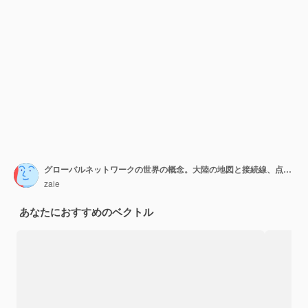
グローバルネットワークの世界の概念。大陸の地図と接続線、点と点を備えたテクノロジーグローブ。シンプルなフラットスタイル、モノクロカラーのデジタルデータプラネットデザイン。
zaie
あなたにおすすめのベクトル