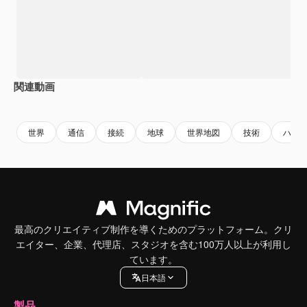
関連動画
Premium
Premium
AIによって生成されました。
Premium
Premium
AIによっ
世界
通信
接続
地球
世界地図
技術
ハイ
最高のクリエイティブ制作を導くためのプラットフォーム。クリ
エイター、企業、代理店、スタジオを含む100万人以上が利用し
ています。
日本語
製品