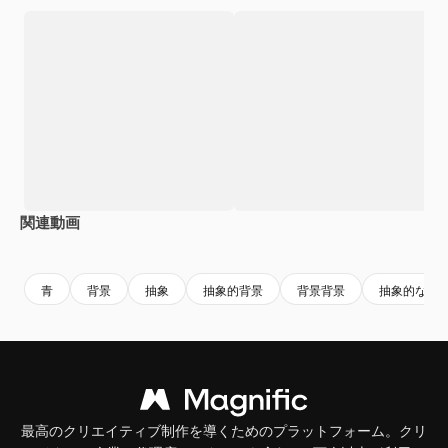
関連動画
Premium
Premium
AIによって生成されました。
Premium
Premium
AIによっ
青
背景
抽象
抽象的背景
背景背景
抽象的な
最高のクリエイティブ制作を導くためのプラットフォーム。クリ