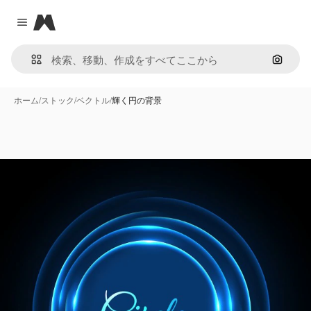
Magnific
Close menu
画像で
ホーム
/
ストック
/
ベクトル
/
輝く円の背景