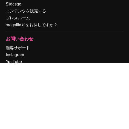
Slidesgo
コンテンツを販売する
プレスルーム
magnific.aiをお探しですか？
お問い合わせ
顧客サポート
Instagram
YouTube
LinkedIn
TikTok
Discord
X
Reddit
Copyright © 2010-
2026
Freepik Company S.L.U.
無断複写・転載を禁じま
す
.