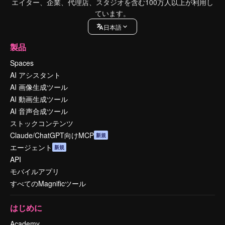
エイター、企業、代理店、スタジオを含む100万人以上が利用し
ています。
日本語
製品
Spaces
AI アシスタント
AI 画像生成ツール
AI 動画生成ツール
AI 音声合成ツール
ストックコンテンツ
Claude/ChatGPT向けMCP
新規
エージェント
新規
API
モバイルアプリ
すべてのMagnificツール
はじめに
Academy