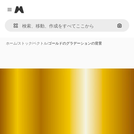
Magnific
Close menu
画像で
ホーム
/
ストック
/
ベクトル
/
ゴールドのグラデーションの背景