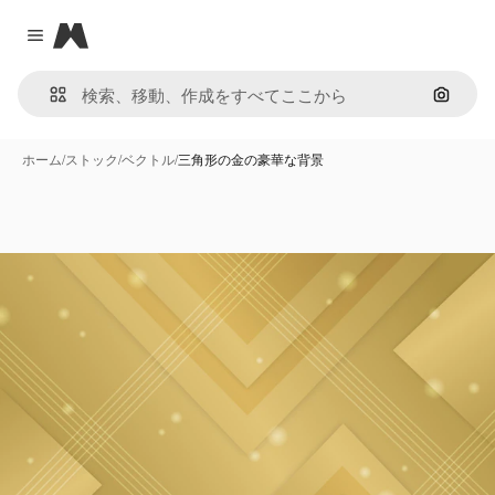
Magnific
Close menu
画像で
ホーム
/
ストック
/
ベクトル
/
三角形の金の豪華な背景