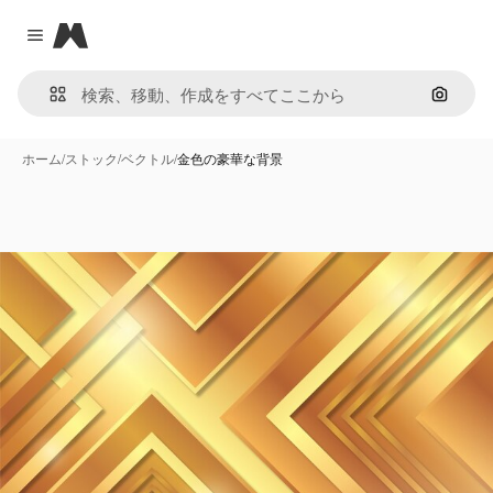
Magnific
Close menu
画像で
ホーム
/
ストック
/
ベクトル
/
金色の豪華な背景