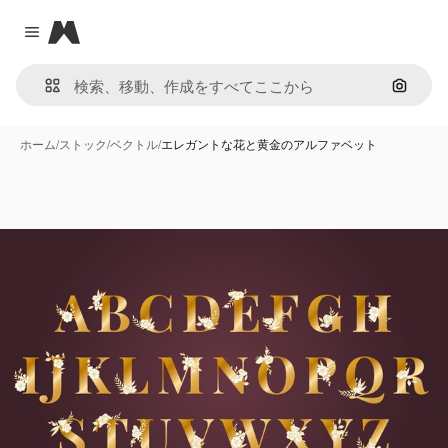
Magnific
Close menu
画像で
ホーム
/
ストック
/
ベクトル
/
エレガントな花と黄金のアルファベット