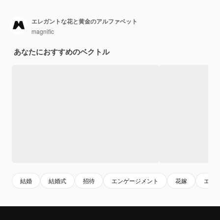
エレガントな花と黄金のアルファベット
magnific
あなたにおすすめのベクトル
結婚
結婚式
招待
エンゲージメント
花嫁
エレ