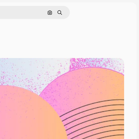
画像で検索
検索