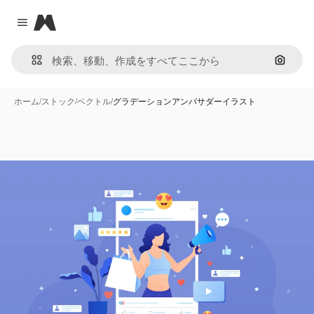
Magnific
Close menu
画像で
ホーム
/
ストック
/
ベクトル
/
グラデーションアンバサダーイラスト