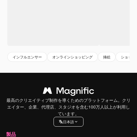
インフルエンサー
オンラインショッピング
挿絵
ショッピ
最高のクリエイティブ制作を導くためのプラットフォーム。クリ
エイター、企業、代理店、スタジオを含む100万人以上が利用し
ています。
日本語
製品